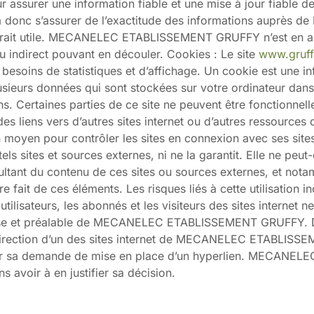
assurer une information fiable et une mise à jour fiable de 
vra donc s’assurer de l’exactitude des informations aup
ugerait utile. MECANELEC ETABLISSEMENT GRUFFY n’est en auc
ou indirect pouvant en découler. Cookies : Le site
www.gruff
esoins de statistiques et d’affichage. Un cookie est une i
plusieurs données qui sont stockées sur votre ordinateur dans
ns. Certaines parties de ce site ne peuvent être fonctionnell
r des liens vers d’autres sites internet ou d’autres ressourc
oyen pour contrôler les sites en connexion avec ses si
ls sites et sources externes, ni ne la garantit. Elle ne peu
ltant du contenu de ces sites ou sources externes, et nota
e fait de ces éléments. Les risques liés à cette utilisation i
 utilisateurs, les abonnés et les visiteurs des sites internet
resse et préalable de MECANELEC ETABLISSEMENT GRUFFY. Dan
 direction d’un des sites internet de MECANELEC ETABLISSE
rmuler sa demande de mise en place d’un hyperlien. MECAN
s avoir à en justifier sa décision.