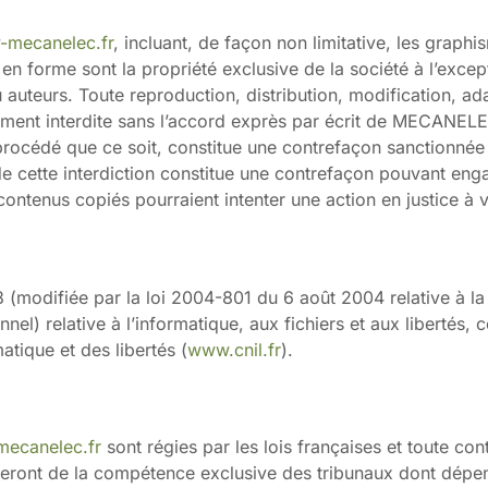
-mecanelec.fr
, incluant, de façon non limitative, les graph
e en forme sont la propriété exclusive de la société à l’ex
u auteurs. Toute reproduction, distribution, modification, a
rictement interdite sans l’accord exprès par écrit de MEC
rocédé que ce soit, constitue une contrefaçon sanctionnée 
 de cette interdiction constitue une contrefaçon pouvant enga
 contenus copiés pourraient intenter une action en justice à 
 (modifiée par la loi 2004-801 du 6 août 2004 relative à l
l) relative à l’informatique, aux fichiers et aux libertés, ce 
tique et des libertés (
www.cnil.fr
).
mecanelec.fr
sont régies par les lois françaises et toute cont
i seront de la compétence exclusive des tribunaux dont dépen