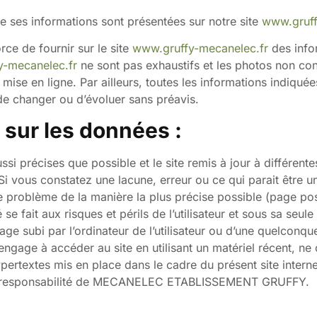
ue ses informations sont présentées sur notre site
www.gruff
 de fournir sur le site
www.gruffy-mecanelec.fr
des info
y-mecanelec.fr
ne sont pas exhaustifs et les photos non con
ise en ligne. Par ailleurs, toutes les informations indiquées
s de changer ou d’évoluer sans préavis.
 sur les données :
ssi précises que possible et le site remis à jour à différent
Si vous constatez une lacune, erreur ou ce qui parait être u
 le problème de la manière la plus précise possible (page p
 se fait aux risques et périls de l’utilisateur et sous sa seu
e subi par l’ordinateur de l’utilisateur ou d’une quelconq
s’engage à accéder au site en utilisant un matériel récent, n
ypertextes mis en place dans le cadre du présent site intern
r la responsabilité de MECANELEC ETABLISSEMENT GRUFFY.
: